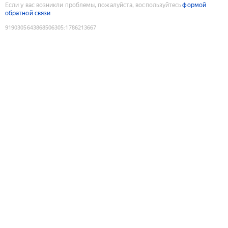
Если у вас возникли проблемы, пожалуйста, воспользуйтесь
формой
обратной связи
9190305643868506305
:
1786213667