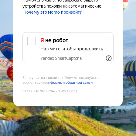
Нам очень жаль, но запросы с вашего
устройства похожи на автоматические.
Почему это могло произойти?
Я не робот
Нажмите, чтобы продолжить
Yandex SmartCaptcha
Если у вас возникли проблемы, пожалуйста,
воспользуйтесь
формой обратной связи
9173887187023629472
:
1785969013