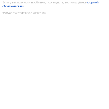
Если у вас возникли проблемы, пожалуйста, воспользуйтесь
формой
обратной связи
9181421657763121756
:
1786081285