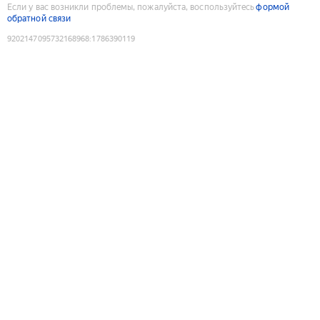
Если у вас возникли проблемы, пожалуйста, воспользуйтесь
формой
обратной связи
9202147095732168968
:
1786390119