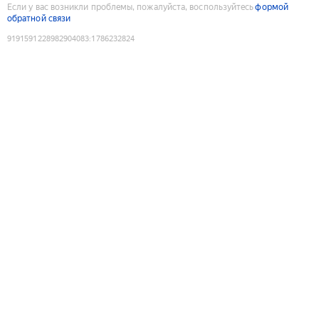
Если у вас возникли проблемы, пожалуйста, воспользуйтесь
формой
обратной связи
9191591228982904083
:
1786232824