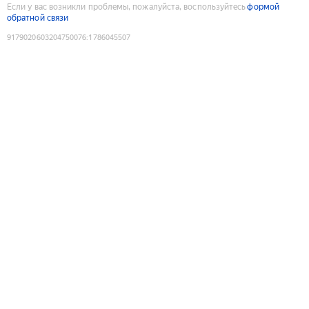
Если у вас возникли проблемы, пожалуйста, воспользуйтесь
формой
обратной связи
9179020603204750076
:
1786045507