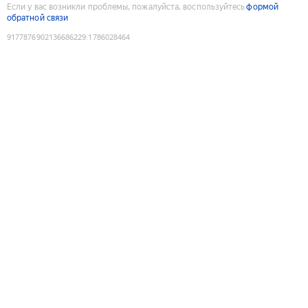
Если у вас возникли проблемы, пожалуйста, воспользуйтесь
формой
обратной связи
9177876902136686229
:
1786028464