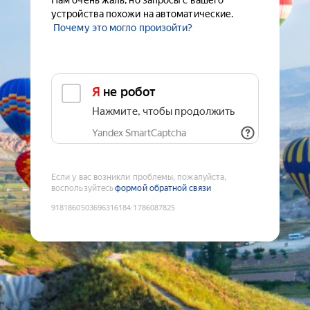
Нам очень жаль, но запросы с вашего
устройства похожи на автоматические.
Почему это могло произойти?
Я не робот
Нажмите, чтобы продолжить
Yandex SmartCaptcha
Если у вас возникли проблемы, пожалуйста,
воспользуйтесь
формой обратной связи
9181860503696316184
:
1786087825