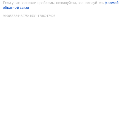
Если у вас возникли проблемы, пожалуйста, воспользуйтесь
формой
обратной связи
9190557841327541531
:
1786217425