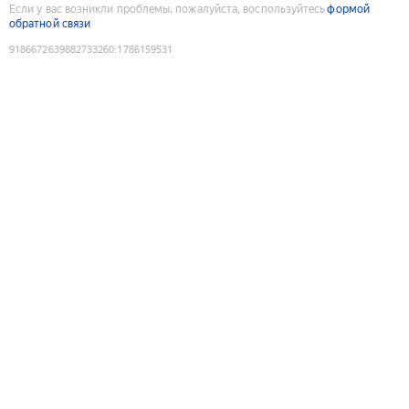
Если у вас возникли проблемы, пожалуйста, воспользуйтесь
формой
обратной связи
9186672639882733260
:
1786159531