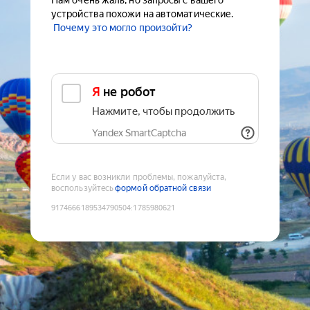
Нам очень жаль, но запросы с вашего
устройства похожи на автоматические.
Почему это могло произойти?
Я не робот
Нажмите, чтобы продолжить
Yandex SmartCaptcha
Если у вас возникли проблемы, пожалуйста,
воспользуйтесь
формой обратной связи
9174666189534790504
:
1785980621