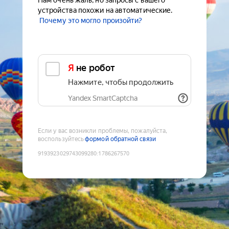
Нам очень жаль, но запросы с вашего
устройства похожи на автоматические.
Почему это могло произойти?
Я не робот
Нажмите, чтобы продолжить
Yandex SmartCaptcha
Если у вас возникли проблемы, пожалуйста,
воспользуйтесь
формой обратной связи
9193923029743099280
:
1786267570