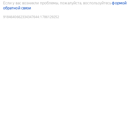
Если у вас возникли проблемы, пожалуйста, воспользуйтесь
формой
обратной связи
9184640662334347644
:
1786129252