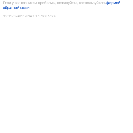
Если у вас возникли проблемы, пожалуйста, воспользуйтесь
формой
обратной связи
9181178740117094951
:
1786077666