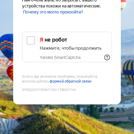
Нам очень жаль, но запросы с вашего
устройства похожи на автоматические.
Почему это могло произойти?
Я не робот
Нажмите, чтобы продолжить
Yandex SmartCaptcha
Если у вас возникли проблемы, пожалуйста,
воспользуйтесь
формой обратной связи
9193223317359471352
:
1786257144