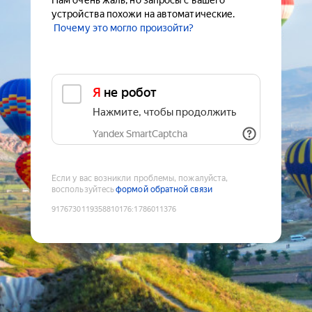
Нам очень жаль, но запросы с вашего
устройства похожи на автоматические.
Почему это могло произойти?
Я не робот
Нажмите, чтобы продолжить
Yandex SmartCaptcha
Если у вас возникли проблемы, пожалуйста,
воспользуйтесь
формой обратной связи
9176730119358810176
:
1786011376