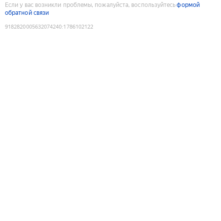
Если у вас возникли проблемы, пожалуйста, воспользуйтесь
формой
обратной связи
9182820005632074240
:
1786102122