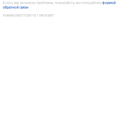
Если у вас возникли проблемы, пожалуйста, воспользуйтесь
формой
обратной связи
9186965595577336718
:
1786163897