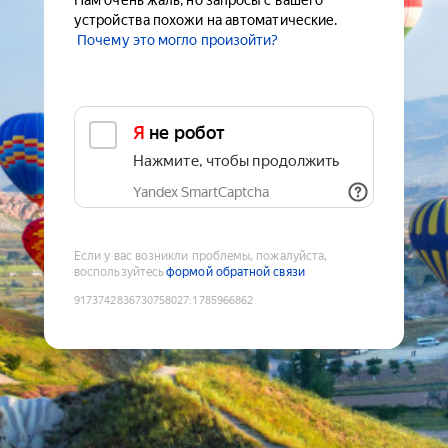
Нам очень жаль, но запросы с вашего
устройства похожи на автоматические.
Почему это могло произойти?
Я не робот
Нажмите, чтобы продолжить
Yandex SmartCaptcha
Если у вас возникли проблемы, пожалуйста,
воспользуйтесь
формой обратной связи
9173742836730758027
:
1785966862