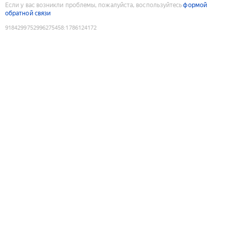
Если у вас возникли проблемы, пожалуйста, воспользуйтесь
формой
обратной связи
9184299752996275458
:
1786124172