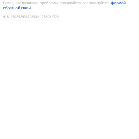
Если у вас возникли проблемы, пожалуйста, воспользуйтесь
формой
обратной связи
9181450852938728434
:
1786081720