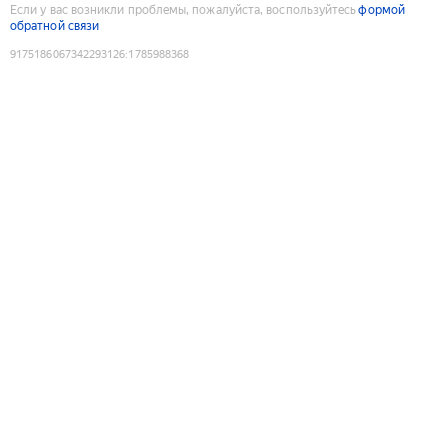
Если у вас возникли проблемы, пожалуйста, воспользуйтесь
формой
обратной связи
9175186067342293126
:
1785988368