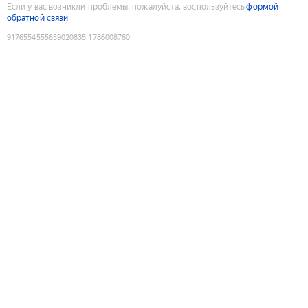
Если у вас возникли проблемы, пожалуйста, воспользуйтесь
формой
обратной связи
9176554555659020835
:
1786008760