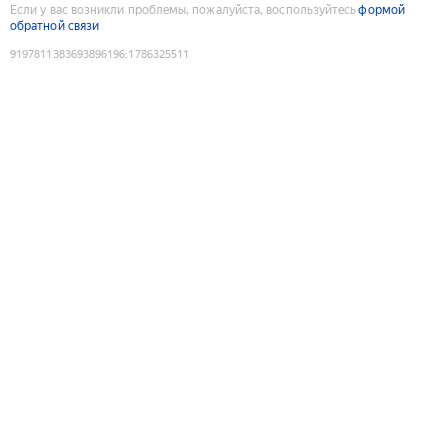
Если у вас возникли проблемы, пожалуйста, воспользуйтесь
формой
обратной связи
9197811383693896196
:
1786325511