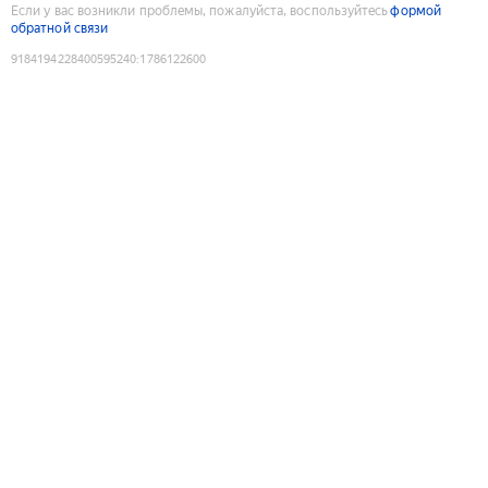
Если у вас возникли проблемы, пожалуйста, воспользуйтесь
формой
обратной связи
9184194228400595240
:
1786122600