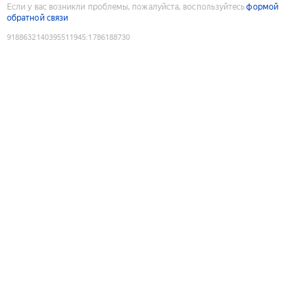
Если у вас возникли проблемы, пожалуйста, воспользуйтесь
формой
обратной связи
9188632140395511945
:
1786188730