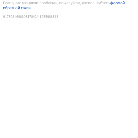
Если у вас возникли проблемы, пожалуйста, воспользуйтесь
формой
обратной связи
9175081690308178421
:
1785986813