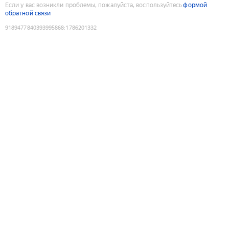
Если у вас возникли проблемы, пожалуйста, воспользуйтесь
формой
обратной связи
9189477840393995868
:
1786201332