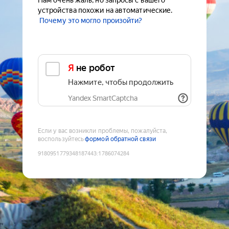
Нам очень жаль, но запросы с вашего
устройства похожи на автоматические.
Почему это могло произойти?
Я не робот
Нажмите, чтобы продолжить
Yandex SmartCaptcha
Если у вас возникли проблемы, пожалуйста,
воспользуйтесь
формой обратной связи
9180951779348187443
:
1786074284