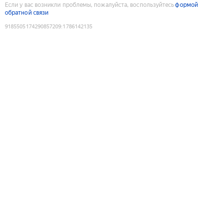
Если у вас возникли проблемы, пожалуйста, воспользуйтесь
формой
обратной связи
9185505174290857209
:
1786142135