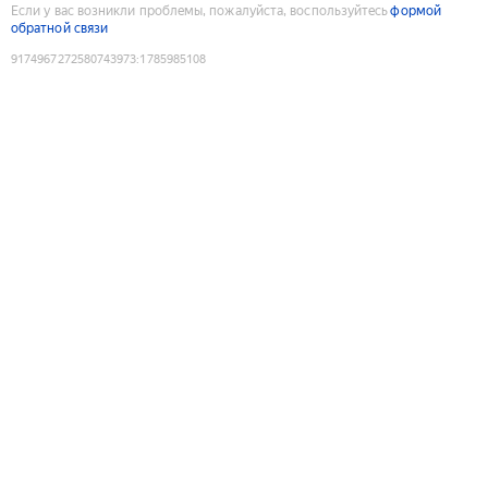
Если у вас возникли проблемы, пожалуйста, воспользуйтесь
формой
обратной связи
9174967272580743973
:
1785985108