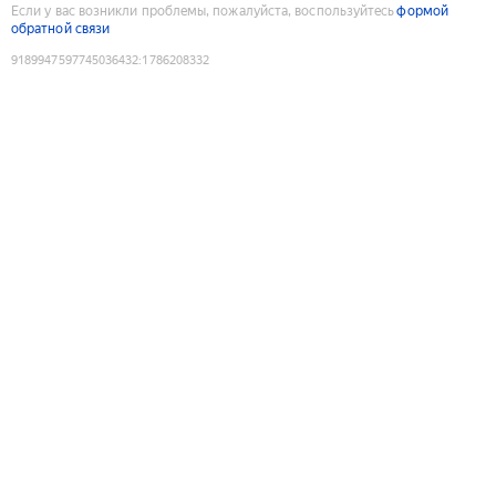
Если у вас возникли проблемы, пожалуйста, воспользуйтесь
формой
обратной связи
9189947597745036432
:
1786208332