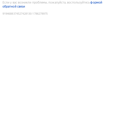
Если у вас возникли проблемы, пожалуйста, воспользуйтесь
формой
обратной связи
9194688374527428130
:
1786278975