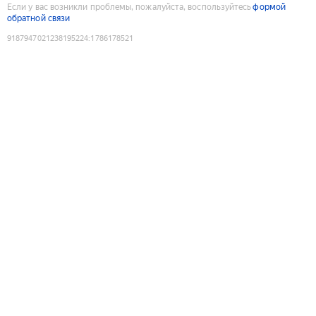
Если у вас возникли проблемы, пожалуйста, воспользуйтесь
формой
обратной связи
9187947021238195224
:
1786178521