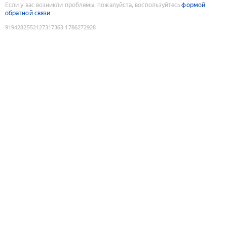
Если у вас возникли проблемы, пожалуйста, воспользуйтесь
формой
обратной связи
9194282552127317363
:
1786272928