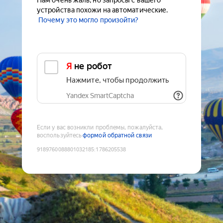
Нам очень жаль, но запросы с вашего
устройства похожи на автоматические.
Почему это могло произойти?
Я не робот
Нажмите, чтобы продолжить
Yandex SmartCaptcha
Если у вас возникли проблемы, пожалуйста,
воспользуйтесь
формой обратной связи
9189760088801032185
:
1786205538