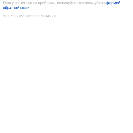
Если у вас возникли проблемы, пожалуйста, воспользуйтесь
формой
обратной связи
9185719608519087033
:
1786145330