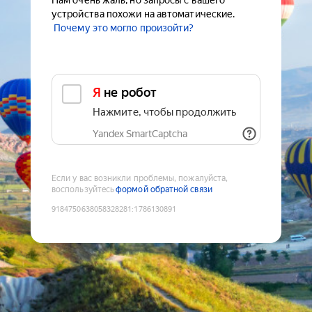
Нам очень жаль, но запросы с вашего
устройства похожи на автоматические.
Почему это могло произойти?
Я не робот
Нажмите, чтобы продолжить
Yandex SmartCaptcha
Если у вас возникли проблемы, пожалуйста,
воспользуйтесь
формой обратной связи
9184750638058328281
:
1786130891