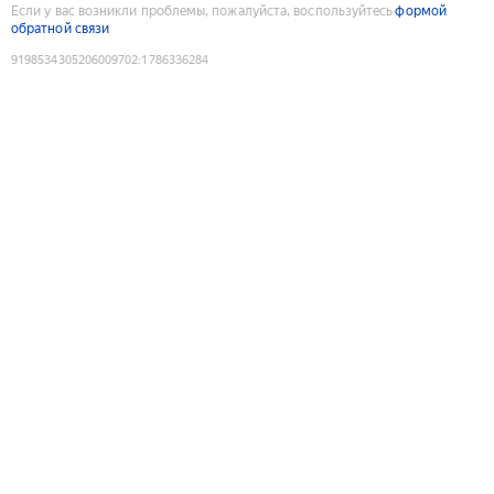
Если у вас возникли проблемы, пожалуйста, воспользуйтесь
формой
обратной связи
9198534305206009702
:
1786336284