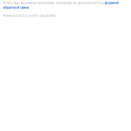
Если у вас возникли проблемы, пожалуйста, воспользуйтесь
формой
обратной связи
9194924215072123279
:
1786282489