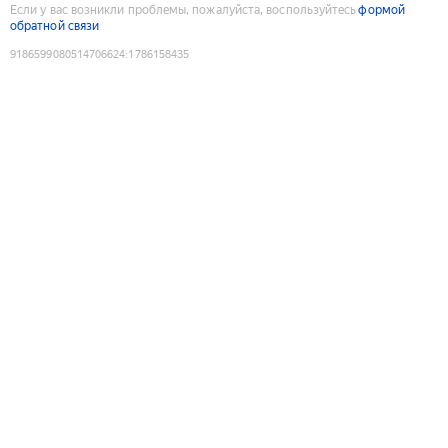
Если у вас возникли проблемы, пожалуйста, воспользуйтесь
формой
обратной связи
9186599080514706624
:
1786158435