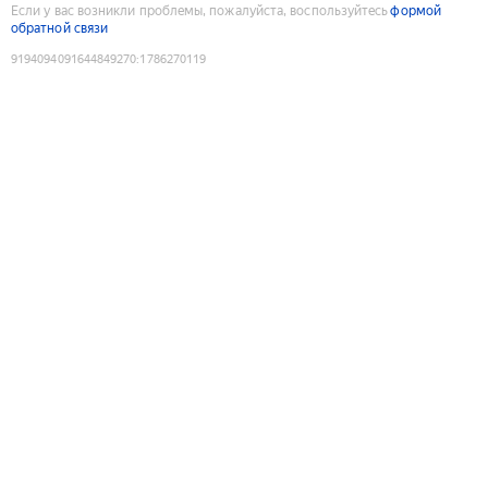
Если у вас возникли проблемы, пожалуйста, воспользуйтесь
формой
обратной связи
9194094091644849270
:
1786270119