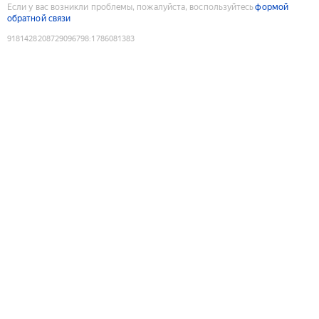
Если у вас возникли проблемы, пожалуйста, воспользуйтесь
формой
обратной связи
9181428208729096798
:
1786081383