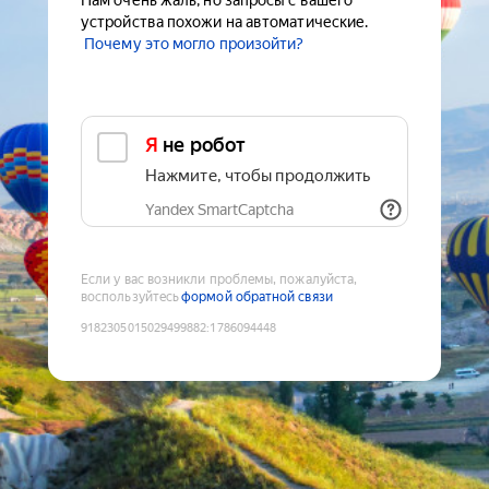
Нам очень жаль, но запросы с вашего
устройства похожи на автоматические.
Почему это могло произойти?
Я не робот
Нажмите, чтобы продолжить
Yandex SmartCaptcha
Если у вас возникли проблемы, пожалуйста,
воспользуйтесь
формой обратной связи
9182305015029499882
:
1786094448