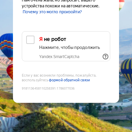
Нам очень жаль, но запросы с вашего
устройства похожи на автоматические.
Почему это могло произойти?
Я не робот
Нажмите, чтобы продолжить
Yandex SmartCaptcha
Если у вас возникли проблемы, пожалуйста,
воспользуйтесь
формой обратной связи
9181136458110258391
:
1786077036