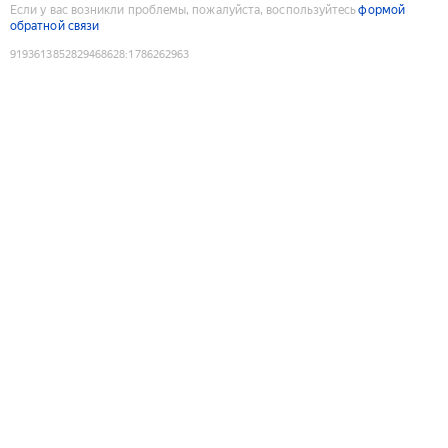
Если у вас возникли проблемы, пожалуйста, воспользуйтесь
формой
обратной связи
9193613852829468628
:
1786262963