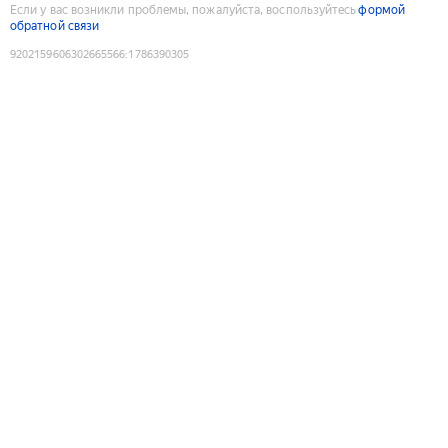
Если у вас возникли проблемы, пожалуйста, воспользуйтесь
формой
обратной связи
9202159606302665566
:
1786390305