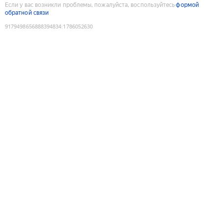
Если у вас возникли проблемы, пожалуйста, воспользуйтесь
формой
обратной связи
9179498656888394834
:
1786052630