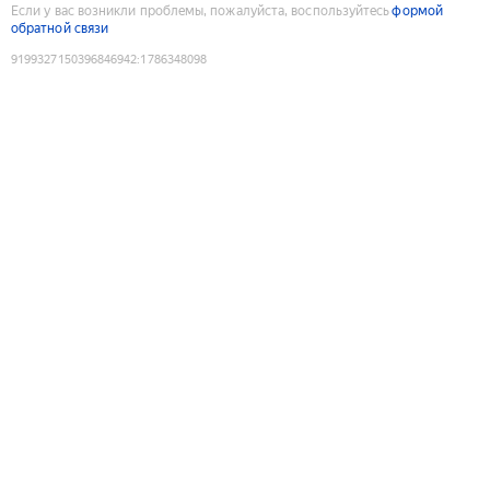
Если у вас возникли проблемы, пожалуйста, воспользуйтесь
формой
обратной связи
9199327150396846942
:
1786348098