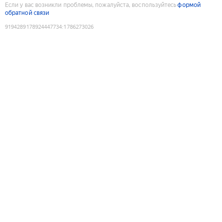
Если у вас возникли проблемы, пожалуйста, воспользуйтесь
формой
обратной связи
9194289178924447734
:
1786273026